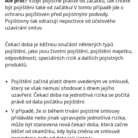
Ale proč?
Vždyť pojistné platíte od začátku, tak chcete
být pojištěni také od začátku! V tomto případě
jde o
ochranu pojišťoven před pojistnými podvody.
Pojišťovny tak odrazují nepoctivce od účelového
uzavírání smluv.
Čekací doba je běžnou součástí některých typů
pojištění, jako jsou životní pojištění, pojištění majetku,
odpovědnosti, speciálních rizik a dalších pojistných
produktů.
Pojištění začíná platit dnem uvedeným ve smlouvě,
který se však nemusí shodovat s dnem jejího
uzavření. Čekací doba na jednotlivá rizika se počítá
právě od data počátku pojištění.
V případě, že si během trvání pojistné smlouvy
přidáváte nebo jinak upravujete jednotlivá rizika,
může být stanovena nová čekací doba, která začne
běžet od okamžiku, kdy byla změna ve smlouvě