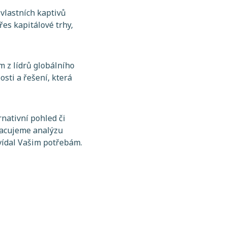
 vlastních kaptivů
řes kapitálové trhy,
m z lídrů globálního
sti a řešení, která
nativní pohled či
pracujeme analýzu
vídal Vašim potřebám.