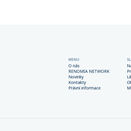
Důsledná prevence a správně
společností sdružených v této
é interní procesy spolu s
přesáhla 6 miliard korun.
m pojištěním však mohou
od výrazně snížit.
MENU
S
O nás
N
RENOMIA NETWORK
P
Novinky
Li
Kontakty
O
Právní informace
Me