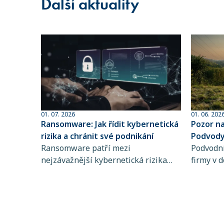
Další aktuality
01. 07. 2026
01. 06. 202
Ransomware: Jak řídit kybernetická
Pozor n
rizika a chránit své podnikání
Podvody 
Ransomware patří mezi
sofistik
Podvodní
nejzávažnější kybernetická rizika
firmy v d
současnosti. Zjistěte, jak funguje,
dlouhodo
koho ohrožuje a proč je řízení
praktiky 
kybernetických rizik a pojištění
rozpozna
kybernetických rizik klíčové pro
chyba př
stabilitu vašeho podnikání.
mohou d