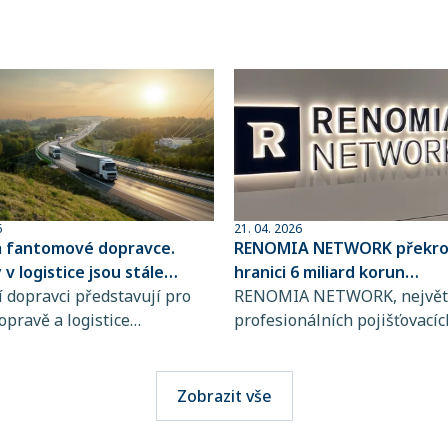
6
21. 04. 2026
a fantomové dopravce.
RENOMIA NETWORK překroč
v logistice jsou stále
hranici 6 miliard korun
ovanější
 dopravci představují pro
spravovaného pojistného
RENOMIA NETWORK, největš
opravě a logistice
profesionálních pojišťovacíc
bě rostoucí riziko, jejich
makléřů v České republice a
jsou totiž stále obtížněji
RENOMIA GROUP, dosáhla
telné. Přitom stačí jediná
významného milníku. Hodno
Zobrazit vše
i výběru přepravce a škody
pojistného, které svým klie
osáhnout obrovských
spravuje více než 270 maklé