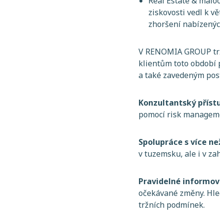
Real Estate & malo
ziskovosti vedl k v
zhoršení nabízený
V RENOMIA GROUP tržn
klientům toto období 
a také zavedeným pos
Konzultantský příst
pomocí risk managemen
Spolupráce s více ne
v tuzemsku, ale i v zah
Pravidelné informov
očekávané změny. Hled
tržních podmínek.