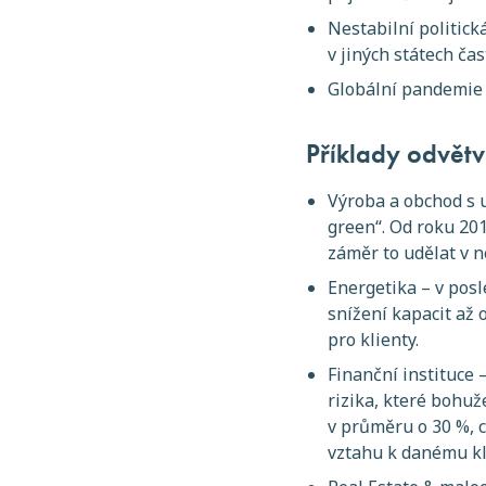
Nestabilní politick
v jiných státech ča
Globální pandemie 
Příklady odvětví
Výroba a obchod s u
green“. Od roku 201
záměr to udělat v n
Energetika – v posl
snížení kapacit až
pro klienty.
Finanční instituce 
rizika, které bohu
v průměru o 30 %, c
vztahu k danému kl