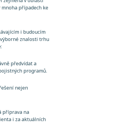
í zejména v oblasti
a v mnoha případech ke
ávajícím i budoucím
 výborné znalosti trhu
:
ávně předvídat a
pojistných programů.
řešení nejen
 příprava na
enta i za aktuálních