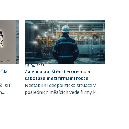
16. 04. 2026
ila
Zájem o pojištění terorismu a
sabotáže mezi firmami roste
í síť
Nestabilní geopolitická situace v
h
posledních měsících vede firmy k
 člen
větší obezřetnosti při řízení rizik. Do
popředí se tak dostává i pojištění
ta
terorismu a sabotáže, které
ntům
zpravidla není standardní součástí
řských
pojištění majetku ani přerušení