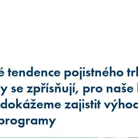
 tendence pojistného tr
 se zpřísňují, pro naše 
e dokážeme zajistit výho
 programy