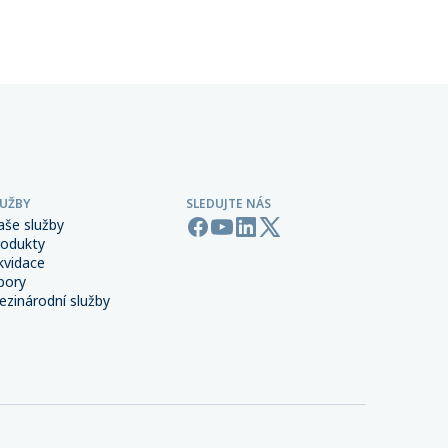
 síti,
provozu.
LUŽBY
SLEDUJTE NÁS
aše služby
rodukty
kvidace
bory
zinárodní služby