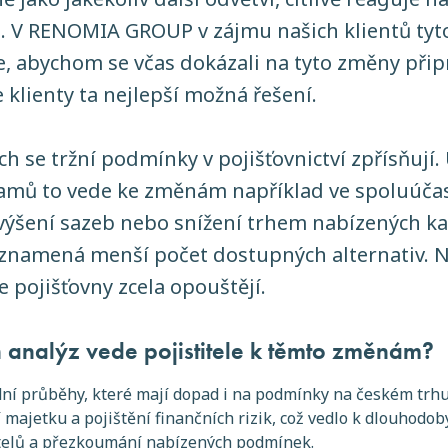
. V RENOMIA GROUP v zájmu našich klientů tyt
, abychom se včas dokázali na tyto změny přip
e klienty ta nejlepší možná řešení.
ch se tržní podmínky v pojišťovnictví zpřísňují.
amů to vede ke změnám například ve spoluúča
výšení sazeb nebo snížení trhem nabízených kap
znamená menší počet dostupných alternativ. N
 pojišťovny zcela opouštějí.
 analýz vede pojistitele k těmto změnám?
dní průběhy, které mají dopad i na podmínky na českém trhu
 majetku a pojištění finančních rizik, což vedlo k dlouhod
titelů a přezkoumání nabízených podmínek.