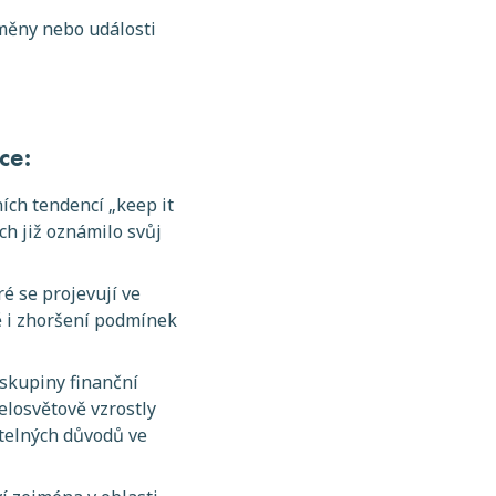
změny nebo události
ce:
ích tendencí „keep it
ch již oznámilo svůj
é se projevují ve
ě i zhoršení podmínek
 skupiny finanční
elosvětově vzrostly
etelných důvodů ve