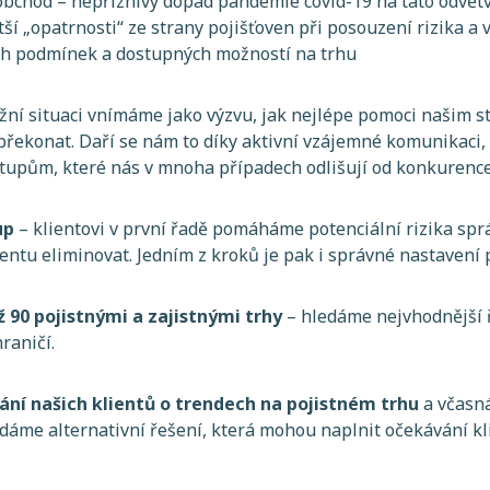
obchod – nepřiznivý dopad pandemie covid-19 na tato odvětv
ětší „opatrnosti“ ze strany pojišťoven při posouzení rizika 
ch podmínek a dostupných možností na trhu
í situaci vnímáme jako výzvu, jak nejlépe pomoci našim st
překonat. Daří se nám to díky aktivní vzájemné komunikaci,
tupům, které nás v mnoha případech odlišují od konkurence
up
– klientovi v první řadě pomáháme potenciální rizika spr
tu eliminovat. Jedním z kroků je pak i správné nastavení 
ž 90 pojistnými a zajistnými trhy
– hledáme nejvhodnější 
raničí.
ání našich klientů o trendech na pojistném trhu
a včasná
áme alternativní řešení, která mohou naplnit očekávání kli