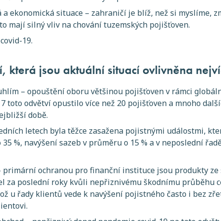
á a ekonomická situace – zahraničí je blíž, než si myslíme, 
sto mají silný vliv na chování tuzemských pojišťoven.
covid-19.
, která jsou aktuální situací ovlivněna nejví
hlím – opouštění oboru většinou pojišťoven v rámci globáln
7 toto odvětví opustilo více než 20 pojišťoven a mnoho další
ejbližší době.
edních letech byla těžce zasažena pojistnými událostmi, kter
 o 35 %, navýšení sazeb v průměru o 15 % a v neposlední řad
– primární ochranou pro finanční instituce jsou produkty ze
žel za poslední roky kvůli nepřiznivému škodnímu průběhu c
ož u řady klientů vede k navýšení pojistného často i bez zř
ientovi.