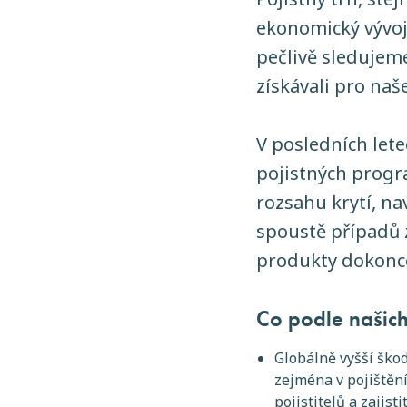
ekonomický vývoj
pečlivě sledujeme
získávali pro naš
V posledních lete
pojistných progr
rozsahu krytí, na
spoustě případů 
produkty dokonce
Co podle našich
Globálně vyšší ško
zejména v pojištění
pojistitelů a zajis