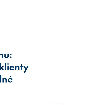
hu:
klienty
dné