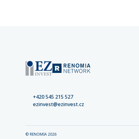
částek. 
nastaven
kvalitní
riziko šk
+420 545 215 527
ezinvest@ezinvest.cz
© RENOMIA
2026