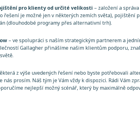
jištění pro klienty od určité velikosti
– založení a správa
oto řešení je možné jen v některých zemích světa), pojištění p
lán (dlouhodobé programy přes alternativní trh).
how
– ve spolupráci s naším strategickým partnerem a jední
ečností Gallagher přinášíme našim klientům podporu, znalo
světě.
která z výše uvedených řešení nebo byste potřebovali alter
te nás prosím. Náš tým je Vám vždy k dispozici. Rádi Vám z
doporučíme nejlepší možný scénář, který by maximálně odpo