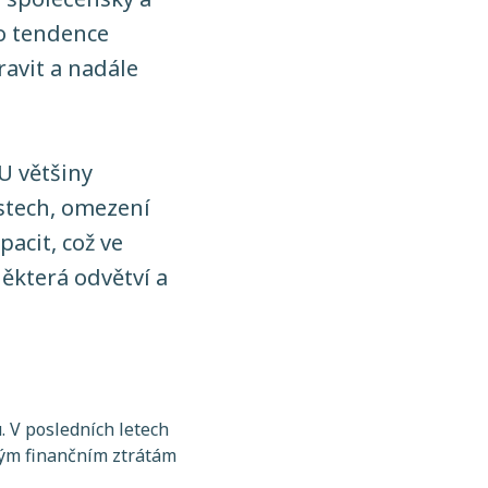
o tendence
ravit a nadále
 U většiny
stech, omezení
acit, což ve
ěkterá odvětví a
. V posledních letech
obým finančním ztrátám